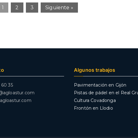
1
2
3
Siguiente »
to
Algunos trabajos
 60 35
Pavimentación en Gijón
r@agloastur.com
Pistas de pádel en el Real G
agloastur.com
Cultura Covadonga
Frontón en Llodio