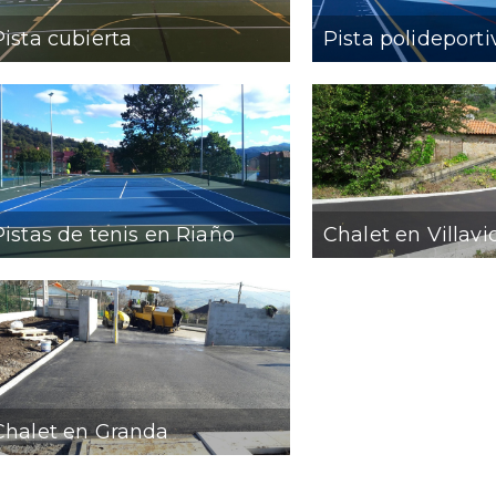
Pista cubierta
Pista polideporti
Pistas de tenis en Riaño
Chalet en Villavi
Chalet en Granda