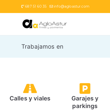
687 51 60 35
info@agloastur.com
AgloAst
Referente en pavime
Trabajamos en
Calles y viales
Garajes y
parkings