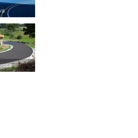
va
ciosa