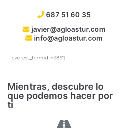
687 51 60 35
javier@agloastur.com
info@agloastur.com
[everest_form id=»386″]
Mientras, descubre lo
que podemos hacer por
ti