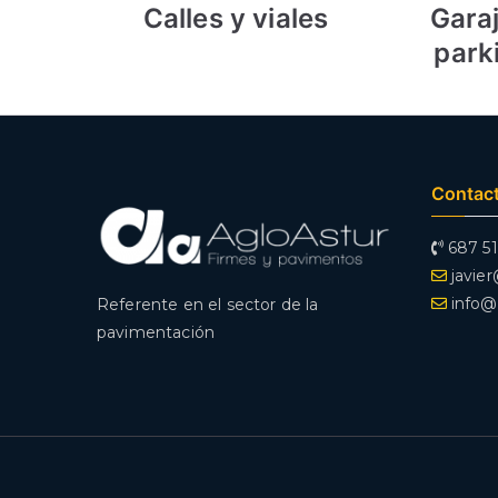
Calles y viales
Gara
park
Contac
687 51
javie
info@
Referente en el sector de la
pavimentación