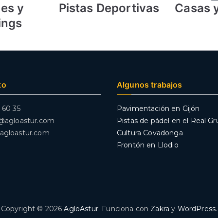
jes y
Pistas Deportivas
Casas y
ings
to
Algunos trabajos
 60 35
Pavimentación en Gijón
r@agloastur.com
Pistas de pádel en el Real G
agloastur.com
Cultura Covadonga
Frontón en Llodio
Copyright © 2026
AgloAstur
. Funciona con
Zakra
y
WordPress
.