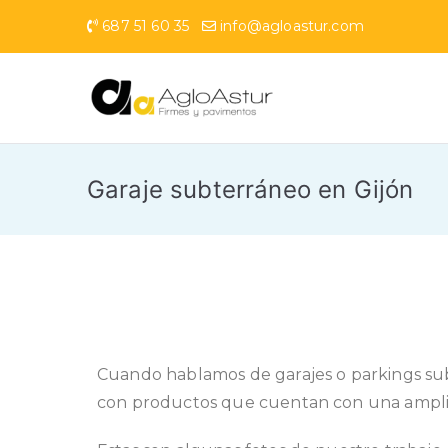
687 51 60 35
info@agloastur.com
AgloAst
Referente en pavime
Garaje subterráneo en Gijón
Cuando hablamos de garajes o parkings subt
con productos que cuentan con una amplia